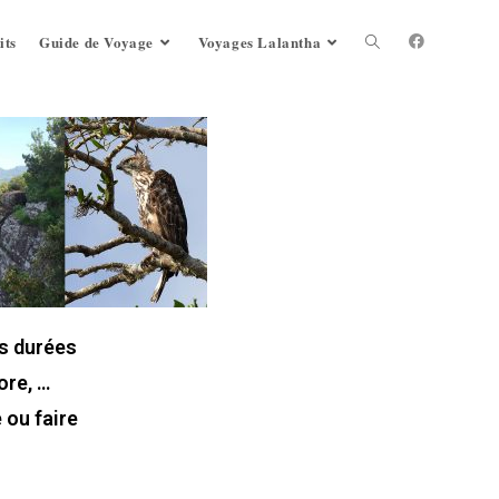
its
Guide de Voyage
Voyages Lalantha
es durées
ore, …
 ou faire