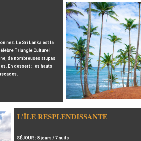
on nez. Le Sri Lanka est la
célèbre Triangle Culturel
uine, de nombreuses stupas
es. En dessert : les haut
s
 cascades.
L’ÎLE RESPLENDISSANTE
SÉJOUR : 8 jours / 7 nuits